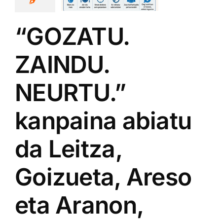
on, festak
modu
“GOZATU.
asuntsu,
ZAINDU.
guru eta
respetuz
NEURTU.”
zitzeko
kanpaina abiatu
da Leitza,
Goizueta, Areso
eta Aranon,