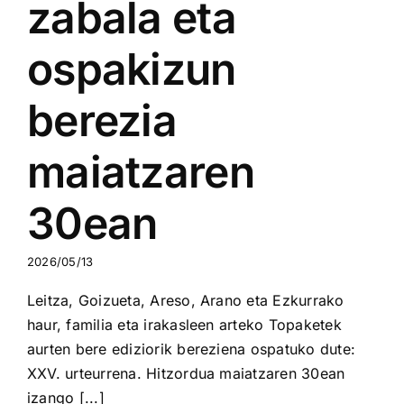
zabala eta
ospakizun
berezia
maiatzaren
30ean
2026/05/13
Leitza, Goizueta, Areso, Arano eta Ezkurrako
haur, familia eta irakasleen arteko Topaketek
aurten bere ediziorik bereziena ospatuko dute:
XXV. urteurrena. Hitzordua maiatzaren 30ean
izango [...]