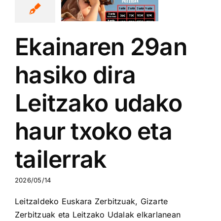
ako haur
oko eta
ailerrak
Ekainaren 29an
hasiko dira
Leitzako udako
haur txoko eta
tailerrak
2026/05/14
Leitzaldeko Euskara Zerbitzuak, Gizarte
Zerbitzuak eta Leitzako Udalak elkarlanean