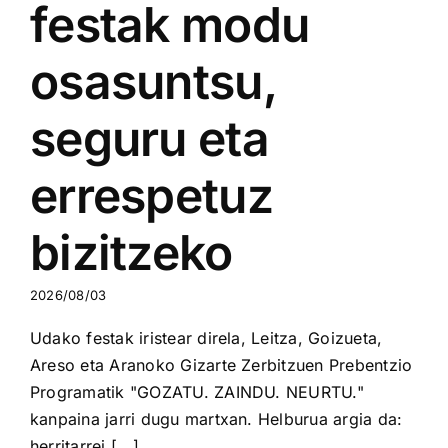
festak modu
osasuntsu,
seguru eta
errespetuz
bizitzeko
2026/08/03
Udako festak iristear direla, Leitza, Goizueta,
Areso eta Aranoko Gizarte Zerbitzuen Prebentzio
Programatik "GOZATU. ZAINDU. NEURTU."
kanpaina jarri dugu martxan. Helburua argia da:
herritarrei [...]