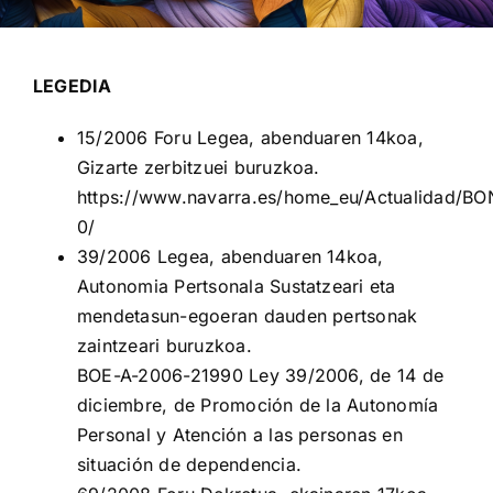
LEGEDIA
15/2006 Foru Legea, abenduaren 14koa,
Gizarte zerbitzuei buruzkoa.
https://www.navarra.es/home_eu/Actualidad/BO
0/
39/2006 Legea, abenduaren 14koa,
Autonomia Pertsonala Sustatzeari eta
mendetasun-egoeran dauden pertsonak
zaintzeari buruzkoa.
BOE-A-2006-21990 Ley 39/2006, de 14 de
diciembre, de Promoción de la Autonomía
Personal y Atención a las personas en
situación de dependencia.