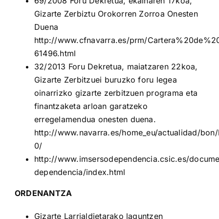
69/2008 Foru Dekretua, ekainaren 17koa,
Gizarte Zerbiztu Orokorren Zorroa Onesten
Duena
http://www.cfnavarra.es/prm/Cartera%20de%20
61496.html
32/2013 Foru Dekretua, maiatzaren 22koa,
Gizarte Zerbitzuei buruzko foru legea
oinarrizko gizarte zerbitzuen programa eta
finantzaketa arloan garatzeko
erregelamendua onesten duena.
http://www.navarra.es/home_eu/actualidad/bon/
0/
http://www.imsersodependencia.csic.es/documen
dependencia/index.html
ORDENANTZA
Gizarte Larrialdietarako laguntzen