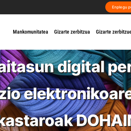
Enplegu p
Mankomunitatea
Gizarte zerbitzua
Gizarte zerbitzu
aitasun digital pe
zio elektronikoar
ikastaroak DOHAI