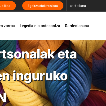
castellano
ublikoa
Egoitza elektronikoa
en zorroa
Legedia eta ordenantza
Gardentasuna
rtsonalak eta
en inguruko
N